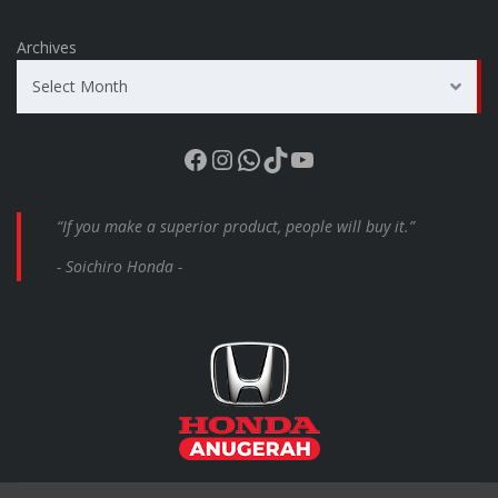
Archives
Select Month
Facebook
Instagram
WhatsApp
TikTok
YouTube
“If you make a superior product, people will buy it.”
- Soichiro Honda -