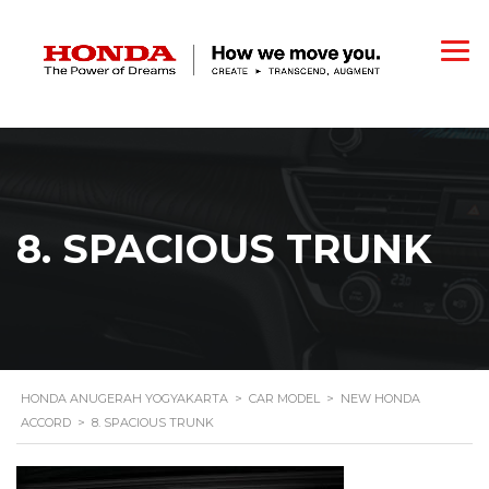
8. SPACIOUS TRUNK
HONDA ANUGERAH YOGYAKARTA
>
CAR MODEL
>
NEW HONDA
ACCORD
>
8. SPACIOUS TRUNK