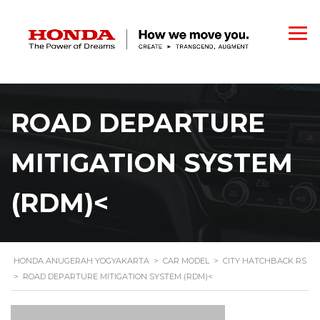
ROAD DEPARTURE
MITIGATION SYSTEM
(RDM)<
HONDA ANUGERAH YOGYAKARTA
>
CAR MODEL
>
CITY HATCHBACK RS
>
ROAD DEPARTURE MITIGATION SYSTEM (RDM)<