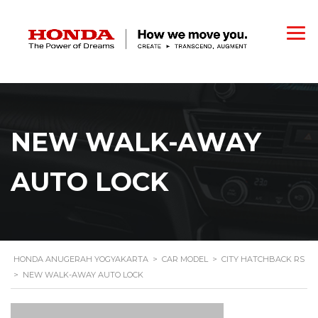
NEW WALK-AWAY
AUTO LOCK
HONDA ANUGERAH YOGYAKARTA
>
CAR MODEL
>
CITY HATCHBACK RS
>
NEW WALK-AWAY AUTO LOCK