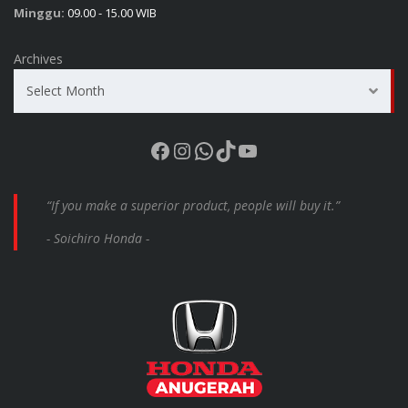
Minggu:
09.00 - 15.00 WIB
Archives
Select Month
Facebook
Instagram
WhatsApp
TikTok
YouTube
“If you make a superior product, people will buy it.”
- Soichiro Honda -