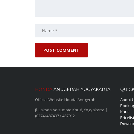
HONDA
ANUGERAH YOGYAKARTA
QUICK
Official Website Honda Anugerah
About 
Booking
Jl. Laksda Adisucipto Km. 6, Yogyakarta |
Karir
(0274) 487497 / 487912
Pricelis
Downlo