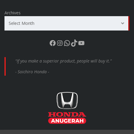
Archives
Select Month
Facebook
Instagram
WhatsApp
TikTok
YouTube
“If you make a superior product, people will buy it.”
- Soichiro Honda -