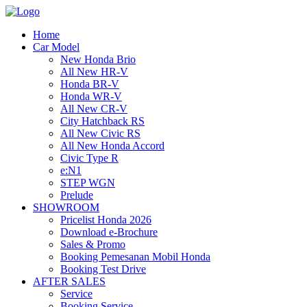
Home
Car Model
New Honda Brio
All New HR-V
Honda BR-V
Honda WR-V
All New CR-V
City Hatchback RS
All New Civic RS
All New Honda Accord
Civic Type R
e:N1
STEP WGN
Prelude
SHOWROOM
Pricelist Honda 2026
Download e-Brochure
Sales & Promo
Booking Pemesanan Mobil Honda
Booking Test Drive
AFTER SALES
Service
Booking Service