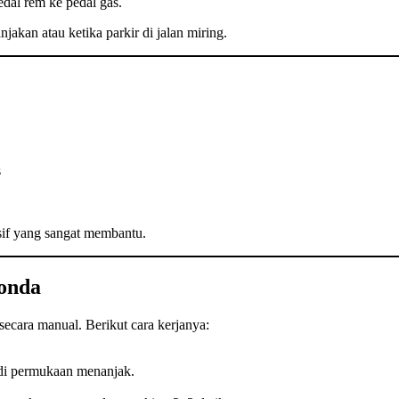
al rem ke pedal gas.
njakan atau ketika parkir di jalan miring.
s
asif yang sangat membantu.
Honda
 secara manual. Berikut cara kerjanya:
 di permukaan menanjak.