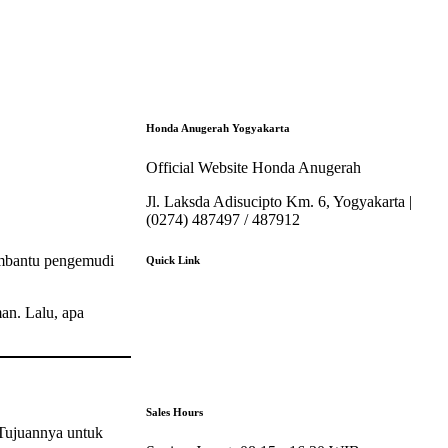
Honda Anugerah Yogyakarta
Official Website Honda Anugerah
Jl. Laksda Adisucipto Km. 6, Yogyakarta |
(0274) 487497 / 487912
membantu pengemudi
Quick Link
About Us
an. Lalu, apa
Booking Service
Karir
Pricelist
Download Brosur
Sales Hours
. Tujuannya untuk