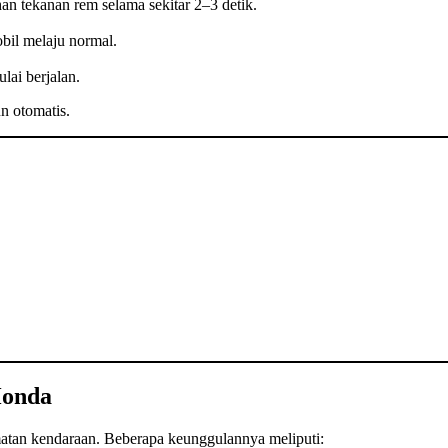
an tekanan rem selama sekitar 2–3 detik.
obil melaju normal.
lai berjalan.
n otomatis.
Honda
amatan kendaraan. Beberapa keunggulannya meliputi: