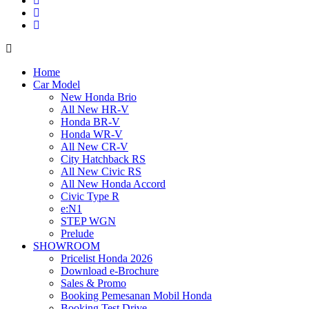
Home
Car Model
New Honda Brio
All New HR-V
Honda BR-V
Honda WR-V
All New CR-V
City Hatchback RS
All New Civic RS
All New Honda Accord
Civic Type R
e:N1
STEP WGN
Prelude
SHOWROOM
Pricelist Honda 2026
Download e-Brochure
Sales & Promo
Booking Pemesanan Mobil Honda
Booking Test Drive