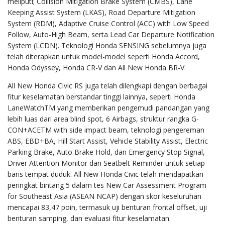
meliputi; Collision Mitigation Brake System (CMBS), Lane
Keeping Assist System (LKAS), Road Departure Mitigation
System (RDM), Adaptive Cruise Control (ACC) with Low Speed
Follow, Auto-High Beam, serta Lead Car Departure Notification
System (LCDN). Teknologi Honda SENSING sebelumnya juga
telah diterapkan untuk model-model seperti Honda Accord,
Honda Odyssey, Honda CR-V dan All New Honda BR-V.
All New Honda Civic RS juga telah dilengkapi dengan berbagai
fitur keselamatan berstandar tinggi lainnya, seperti Honda
LaneWatchTM yang memberikan pengemudi pandangan yang
lebih luas dari area blind spot, 6 Airbags, struktur rangka G-
CON+ACETM with side impact beam, teknologi pengereman
ABS, EBD+BA, Hill Start Assist, Vehicle Stability Assist, Electric
Parking Brake, Auto Brake Hold, dan Emergency Stop Signal,
Driver Attention Monitor dan Seatbelt Reminder untuk setiap
baris tempat duduk. All New Honda Civic telah mendapatkan
peringkat bintang 5 dalam tes New Car Assessment Program
for Southeast Asia (ASEAN NCAP) dengan skor keseluruhan
mencapai 83,47 poin, termasuk uji benturan frontal offset, uji
benturan samping, dan evaluasi fitur keselamatan.