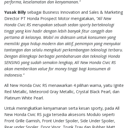
performa, keselamatan dan kenyamanan.”
Yusak Billy
sebagai Business Innovation and Sales & Marketing
Director PT Honda Prospect Motor mengatakan,
“All New
Honda Civic RS merupakan sebuah sedan sporty berteknologi
tinggi yang kini hadir dengan lebih banyak fitur canggih dan
pertama di kelasnya. Mobil ini didesain untuk konsumen yang
memiliki gaya hidup modern dan aktif, pemimpin yang menyukai
tantangan dan selalu mengikuti perkembangan teknologi terbaru.
Dengan dilengkapi berbagai pembaharuan dan teknologi Honda
SENSING yang sudah semakin lengkap, All New Honda Civic RS
akan memberikan value for money tinggi bagi konsumen di
Indonesia.”
All New Honda Civic RS menawarkan 4 pilihan warna, yaitu Ignite
Red Metallic, Meteoroid Gray Metallic, Crystal Black Pearl, dan
Platinum White Pearl.
Untuk meningkatkan kenyamanan serta kesan sporty, pada All
New Honda Civic RS juga tersedia aksesoris Modulo seperti
Front Grille Garnish, Front Under Spoiler, Side Under Spoiler,
Rear under Spoiler, Door Visor, Trunk Tray dan Rubber Matt.