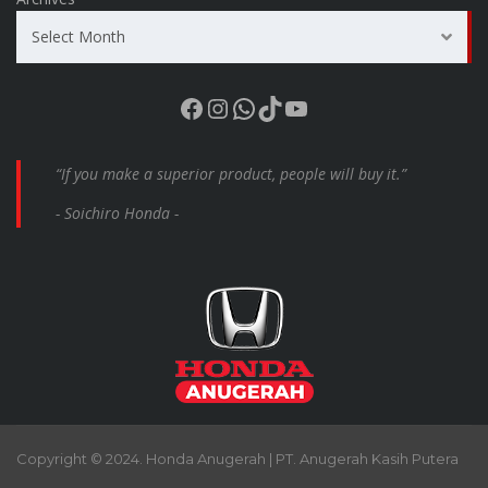
Select Month
Facebook
Instagram
WhatsApp
TikTok
YouTube
“If you make a superior product, people will buy it.”
- Soichiro Honda -
Copyright © 2024. Honda Anugerah | PT. Anugerah Kasih Putera