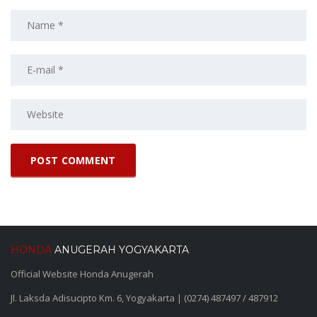
HONDA
ANUGERAH YOGYAKARTA
Official Website Honda Anugerah
Jl. Laksda Adisucipto Km. 6, Yogyakarta | (0274) 487497 / 487912