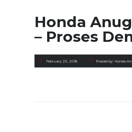
Honda Anuge
– Proses De
February 20, 2018
Posted by:
Honda An