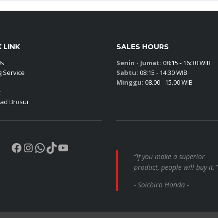
 LINK
SALES HOURS
Us
Senin - Jumat:
08:15 - 16:30 WIB
 Service
Sabtu:
08:15 - 14:30 WIB
Minggu:
08.00 - 15.00 WIB
t
ad Brosur
Facebook
Instagram
WhatsApp
TikTok
YouTube
“If you make a superior
product, people will buy it.”
- Soichiro Honda -