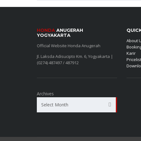
HONDA
ANUGERAH
QUICK
YOGYAKARTA
About 
Official Website Honda Anugerah
Booking
Karir
Jl. Laksda Adisucipto Km. 6, Yogyakarta |
Pricelis
(0274) 487497 / 487912
Downlo
Archives
Select Month