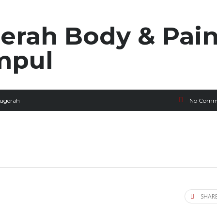
rah Body & Pain
mpul
ugerah
No Comm
SHARE