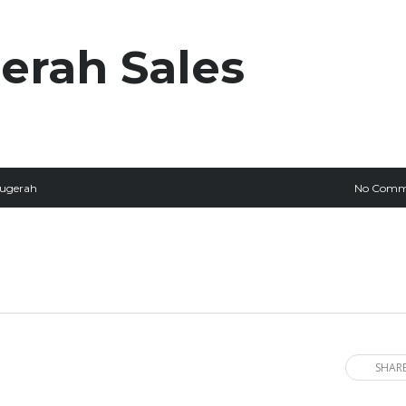
rah Sales
ugerah
No Comm
SHARE