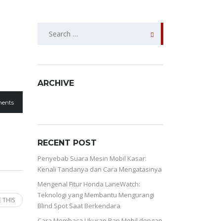
SEARCH
FOR:
ARCHIVE
ARCHIVE
ents
RECENT POST
Penyebab Suara Mesin Mobil Kasar:
Kenali Tandanya dan Cara Mengatasinya
Mengenal Fitur Honda LaneWatch:
Teknologi yang Membantu Mengurangi
 THIS
Blind Spot Saat Berkendara
Cara Membaca Ukuran Ban Mobil dengan