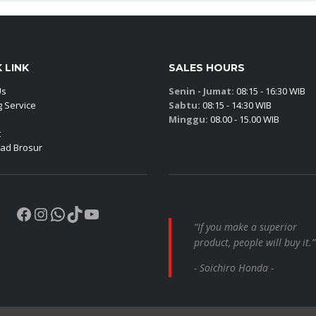
 LINK
SALES HOURS
Us
Senin - Jumat:
08:15 - 16:30 WIB
 Service
Sabtu:
08:15 - 14:30 WIB
Minggu:
08.00 - 15.00 WIB
t
ad Brosur
Facebook
Instagram
WhatsApp
TikTok
YouTube
“If you make a superior
product, people will buy it.”
- Soichiro Honda -