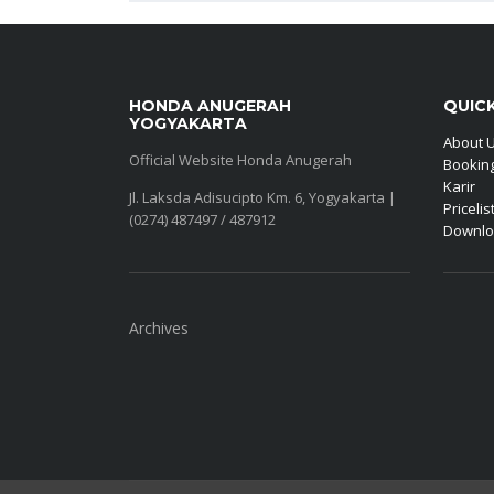
HONDA ANUGERAH
QUICK
YOGYAKARTA
About 
Official Website Honda Anugerah
Booking
Karir
Jl. Laksda Adisucipto Km. 6, Yogyakarta |
Pricelis
(0274) 487497 / 487912
Downlo
Archives