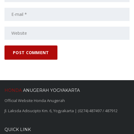
HONDA
ANUGERAH YOGYAKARTA
Official Website Honda Anugerah
Jl. Laksda Adisucipto Km. 6, Yogyakarta | (0274) 487497 / 487912
QUICK LINK