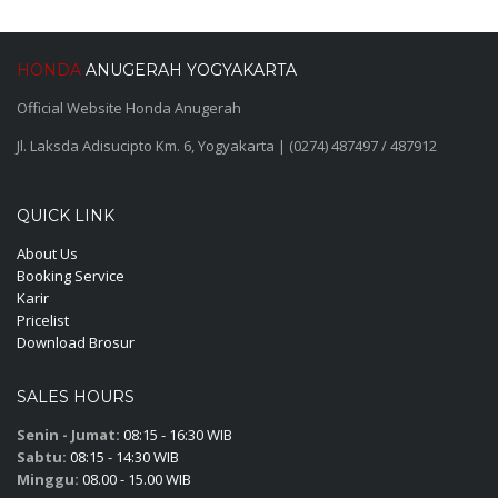
HONDA
ANUGERAH YOGYAKARTA
Official Website Honda Anugerah
Jl. Laksda Adisucipto Km. 6, Yogyakarta | (0274) 487497 / 487912
QUICK LINK
About Us
Booking Service
Karir
Pricelist
Download Brosur
SALES HOURS
Senin - Jumat:
08:15 - 16:30 WIB
Sabtu:
08:15 - 14:30 WIB
Minggu:
08.00 - 15.00 WIB