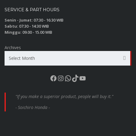
SERVICE & PART HOURS
Senin - Jumat:
07:30 - 16:30 WIB
Sabtu:
07:30 - 14:30 WIB
Minggu:
09.00 - 15.00 WIB
Archives
Select Month
Facebook
Instagram
WhatsApp
TikTok
YouTube
“If you make a superior product, people will buy it.”
- Soichiro Honda -