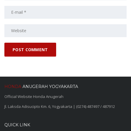
HONDA
ANUGERAH YOGYAKARTA
Official Website Honda Anugerah
Jl. Laksda Adisucipto Km. 6, Yogyakarta | (0274) 487497 / 487912
QUICK LINK