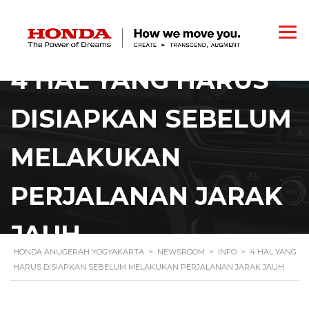
4 HAL YANG HARUS
DISIAPKAN SEBELUM
MELAKUKAN
PERJALANAN JARAK
JAUH
HONDA ANUGERAH YOGYAKARTA
>
NEWSROOM
>
INFO
>
4 HAL YANG
HARUS DISIAPKAN SEBELUM MELAKUKAN PERJALANAN JARAK JAUH