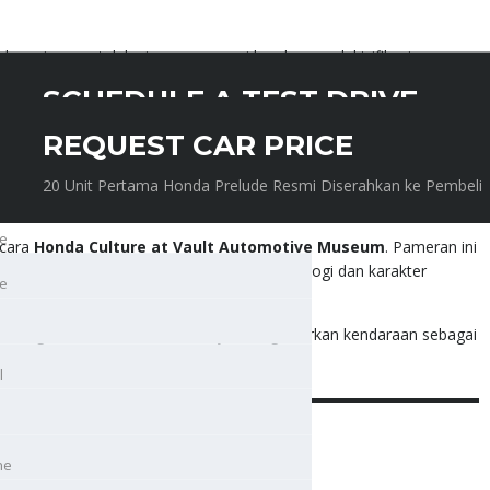
donesia yang telah siap menangani kendaraan elektrifikasi.
SCHEDULE A TEST DRIVE
ion Tampilkan Model
REQUEST CAR PRICE
20 Unit Pertama Honda Prelude Resmi Diserahkan ke Pembeli
20 Unit Pertama Honda Prelude Resmi Diserahkan ke Pembeli
e
acara
Honda Culture at Vault Automotive Museum
. Pameran ini
daris, budaya balap, hingga evolusi teknologi dan karakter
e
l
kan bagaimana Honda tidak hanya menghadirkan kendaraan sebagai
 hidup penggunanya.
l
ne
ne