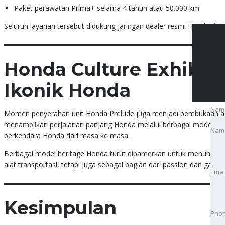
Paket perawatan Prima+ selama 4 tahun atau 50.000 km
Seluruh layanan tersebut didukung jaringan dealer resmi Honda di In
Honda Culture Exhibit
Ikonik Honda
Nam
Momen penyerahan unit Honda Prelude juga menjadi pembukaan 
menampilkan perjalanan panjang Honda melalui berbagai model legen
Nam
berkendara Honda dari masa ke masa.
Emai
Berbagai model heritage Honda turut dipamerkan untuk menunjuk
alat transportasi, tetapi juga sebagai bagian dari passion dan gaya
Emai
Pho
Kesimpulan
Pho