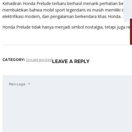
Kehadiran Honda Prelude terbaru berhasil menarik perhatian besar
Best
membuktikan bahwa mobil sport legendaris ini masih memiliki daya t
elektrifikasi modern, dan pengalaman berkendara khas Honda.
Honda Prelude tidak hanya menjadi simbol nostalgia, tetapi juga re
Uncategorized
CATEGORY:
LEAVE A REPLY